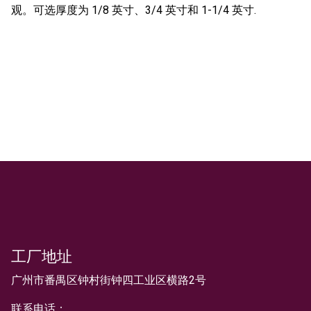
观。可选厚度为 1/8 英寸、3/4 英寸和 1-1/4 英寸.
工厂地址
文本
广州市番禺区钟村街钟四工业区横路2号
联系电话：