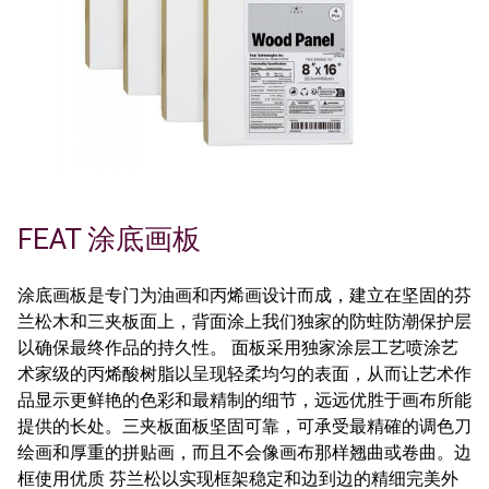
FEAT 涂底画板
涂底画板是专门为油画和丙烯画设计而成，建立在坚固的芬
兰松木和三夹板面上，背面涂上我们独家的防蛀防潮保护层
以确保最终作品的持久性。 面板采用独家涂层工艺喷涂艺
术家级的丙烯酸树脂以呈现轻柔均匀的表面，从而让艺术作
品显示更鲜艳的色彩和最精制的细节，远远优胜于画布所能
提供的长处。三夹板面板坚固可靠，可承受最精確的调色刀
绘画和厚重的拼贴画，而且不会像画布那样翘曲或卷曲。边
框使用优质 芬兰松以实现框架稳定和边到边的精细完美外